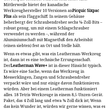
Mittlerweile bietet der kanadische
Werkzeughersteller 10 Versionen an
Picquic Sixpac
Plus
als sein Flaggschiff. In seinem Gehäuse
beherbergt der Schraubendreher sechs ¼-Zoll-Bits –
robust genug, um mit einem Schlagschrauber
verwendet zu werden –, während der
Aluminiumschaft mit Magnetfuß den Arbeitsbit
(einen siebten) fest an Ort und Stelle hält.
Wenn es etwas gibt, was ein Leatherman-Werkzeug
ist, dann ist es eine technische Errungenschaft.
Der
Leatherman Wave+
ist in dieser Hinsicht typisch.
Es wäre eine Sache, wenn das Werkzeug in
Messerklingen, Zangen und Schraubendreher
verpackt wäre und nur einige davon funktionieren
würden. Aber bei einem Leatherman funktioniert
alles. 18 Tetris-Werkzeuge in einem 8,5-Unzen-Gerät.
Paket, das 4 Zoll lang und etwa ¾ Zoll dick ist; Wenn
das kein Wunder ist, würden wir gerne wissen, was es