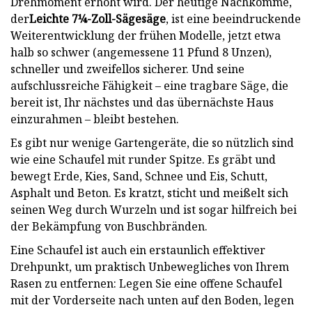
Drehmoment erhöht wird. Der heutige Nachkomme,
der
Leichte 7¼-Zoll-Sägesäge
,
ist eine beeindruckende
Weiterentwicklung der frühen Modelle, jetzt etwa
halb so schwer (angemessene 11 Pfund 8 Unzen),
schneller und zweifellos sicherer. Und seine
aufschlussreiche Fähigkeit – eine tragbare Säge, die
bereit ist, Ihr nächstes und das übernächste Haus
einzurahmen – bleibt bestehen.
Es gibt nur wenige Gartengeräte, die so nützlich sind
wie eine Schaufel mit runder Spitze. Es gräbt und
bewegt Erde, Kies, Sand, Schnee und Eis, Schutt,
Asphalt und Beton. Es kratzt, sticht und meißelt sich
seinen Weg durch Wurzeln und ist sogar hilfreich bei
der Bekämpfung von Buschbränden.
Eine Schaufel ist auch ein erstaunlich effektiver
Drehpunkt, um praktisch Unbewegliches von Ihrem
Rasen zu entfernen: Legen Sie eine offene Schaufel
mit der Vorderseite nach unten auf den Boden, legen