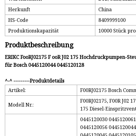
Herkunft
China
HS-Code
8409999100
Produktionskapazität
10000 Stück pr
Produktbeschreibung
ERIKC FooRJ02175 F ooR J02 175 Hochdruckpumpen-Steuer
für Bosch 0445120044 0445120128
^-^ ---------Produktdetails
Artikel:
F00RJ02175 Bosch Commo
F00RJ02175, F00R J02 175
Modell Nr.:
175 Diesel-Einspritzvent
0445120030 0445120061
0445120056 0445120044
0445120045 0445120105