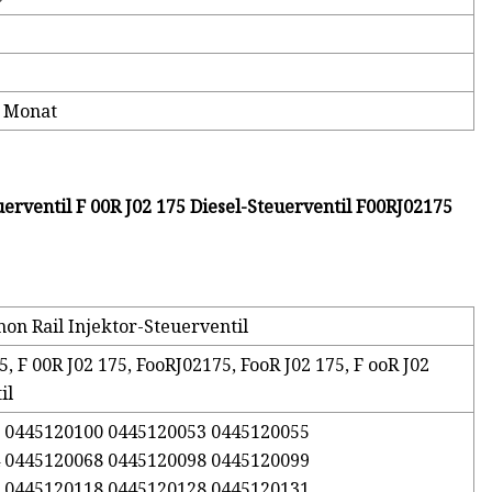
o Monat
ventil F 00R J02 175 Diesel-Steuerventil F00RJ02175
n Rail Injektor-Steuerventil
, F 00R J02 175, FooRJ02175, FooR J02 175, F ooR J02
il
 0445120100 0445120053 0445120055
 0445120068 0445120098 0445120099
 0445120118 0445120128 0445120131