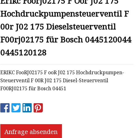
Erikc Foorj02175 F Oor J02 175
Hochdruckpumpensteuerventil F
00r J02 175 Dieselsteuerventil
F00rj02175 für Bosch 0445120044
0445120128
ERIKC FooRJ02175 F ooR J02 175 Hochdruckpumpen-
Steuerventil F 00R J02 175 Diesel-Steuerventil
F00RJ02175 für Bosch 04451
Anfrage absenden