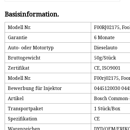
Basisinformation.
Modell Nr.
F00RJ02175, Fo
Garantie
6 Monate
Auto- oder Motortyp
Dieselauto
Bruttogewicht
50g/Stück
Zertifikat
CE, ISO9001
Modell Nr.
F00rj02175, Foor
Bewerbung für Injektor
0445120030 044
Artikel
Bosch Common-Ra
Transportpaket
1 Stück/Box
Spezifikation
CE
Warenzeichen
DYD/OEM/ERIK