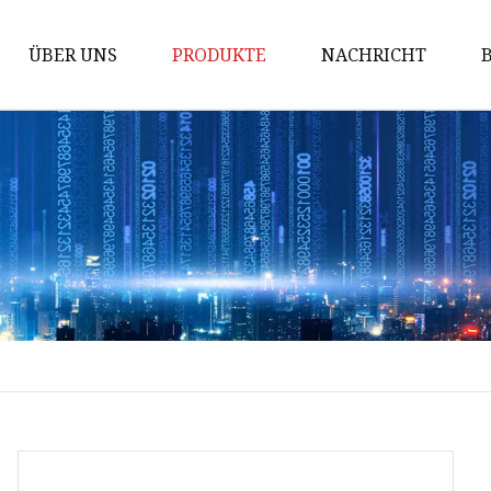
ÜBER UNS
PRODUKTE
NACHRICHT
Ein-Aus-Ventil
Pneumatische Aktuatoren
Winkelhubregelventil
Gerades Hubregelventil
Kugel-Ein/Aus-Ventil
Kugelregelventil
Gerades Durchgangsventil
Schmetterlings-Ein/Aus-Ventil
Schmetterlingsregelventil