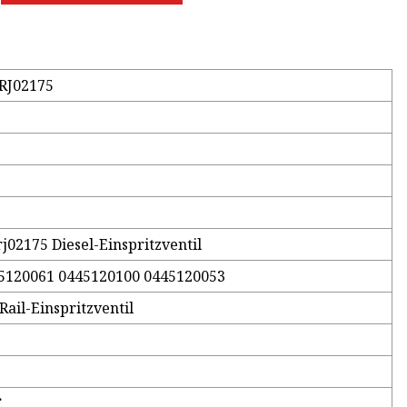
oRJ02175
j02175 Diesel-Einspritzventil
5120061 0445120100 0445120053
il-Einspritzventil
C