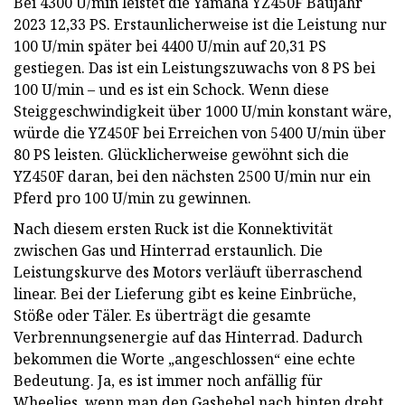
Bei 4300 U/min leistet die Yamaha YZ450F Baujahr
2023 12,33 PS. Erstaunlicherweise ist die Leistung nur
100 U/min später bei 4400 U/min auf 20,31 PS
gestiegen. Das ist ein Leistungszuwachs von 8 PS bei
100 U/min – und es ist ein Schock. Wenn diese
Steiggeschwindigkeit über 1000 U/min konstant wäre,
würde die YZ450F bei Erreichen von 5400 U/min über
80 PS leisten. Glücklicherweise gewöhnt sich die
YZ450F daran, bei den nächsten 2500 U/min nur ein
Pferd pro 100 U/min zu gewinnen.
Nach diesem ersten Ruck ist die Konnektivität
zwischen Gas und Hinterrad erstaunlich. Die
Leistungskurve des Motors verläuft überraschend
linear. Bei der Lieferung gibt es keine Einbrüche,
Stöße oder Täler. Es überträgt die gesamte
Verbrennungsenergie auf das Hinterrad. Dadurch
bekommen die Worte „angeschlossen“ eine echte
Bedeutung. Ja, es ist immer noch anfällig für
Wheelies, wenn man den Gashebel nach hinten dreht,