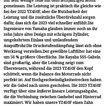
nur sehr wenige Teile mit dem letztjährigen Motor
gemeinsam. Die Leistung ist praktisch die gleiche wie
bei der 2022 YZ450F, aber die Nutzbarkeit der
Leistung und die zusätzliche Überdrehzahl sorgen
dafür, dass sich die 2023 viel schneller anfühlt.
Die
Ingenieure von Yamaha glauben immer noch an ihr
zehn Jahre altes Design mit schrägem Zylinder,
umgekehrtem Einlass und umlaufendem
Auspuffrohr.
Die Druckstufendämpfung lässt sich ohne
Werkzeug verstellen.
Der gewölbte Luftfilter hat eine
um 56 % größere Oberfläche.
Die Kayaba SSS-Gabeln
sind großartig, aber die Lenkung neigt zum
Übersteuern, während die 2023 YZ450F den Kopf
schüttelt, wenn die Balance des Motorrads nicht
perfekt ist. Auf Hochgeschwindigkeitsstrecken haben
wir die Gabel nach unten geschoben.
Die 2023 YZ450F
verfügt über eine äußerst lineare Leistungsabgabe,
die die Verbindung zwischen Gashebel und Hinterrad
maximiert. Wir haben unsere YZ450F einen Zahn