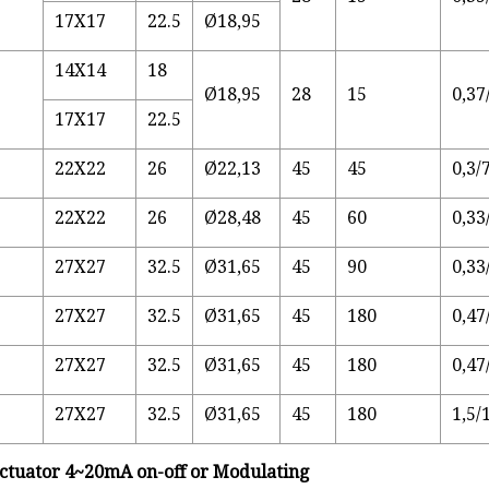
17X17
22.5
Ø18,95
14X14
18
Ø18,95
28
15
0,37
17X17
22.5
22X22
26
Ø22,13
45
45
0,3/
22X22
26
Ø28,48
45
60
0,33
27X27
32.5
Ø31,65
45
90
0,33
27X27
32.5
Ø31,65
45
180
0,47
27X27
32.5
Ø31,65
45
180
0,47
27X27
32.5
Ø31,65
45
180
1,5/