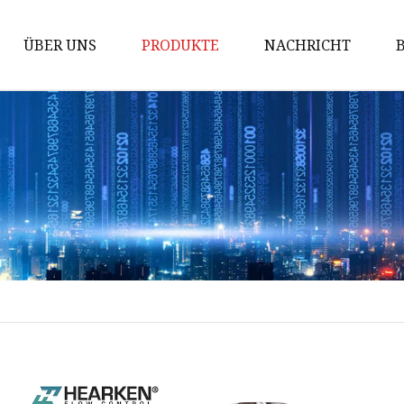
ÜBER UNS
PRODUKTE
NACHRICHT
Ein-Aus-Ventil
Pneumatische Aktuatoren
Winkelhubregelventil
Gerades Hubregelventil
Kugel-Ein/Aus-Ventil
Kugelregelventil
Gerades Durchgangsventil
Schmetterlings-Ein/Aus-Ventil
Schmetterlingsregelventil