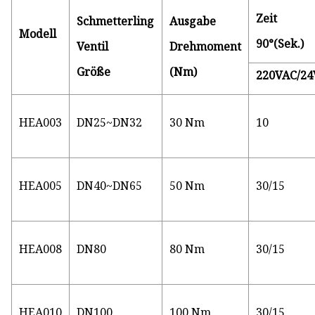
Zeit
Schmetterling
Ausgabe
Modell
90°(Sek.)
Ventil
Drehmoment
Größe
(Nm)
220VAC/2
HEA003
DN25~DN32
30 Nm
10
HEA005
DN40~DN65
50 Nm
30/15
HEA008
DN80
80 Nm
30/15
HEA010
DN100
100 Nm
30/15