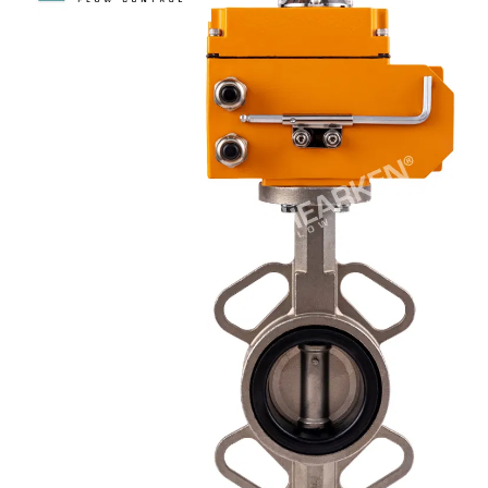
Kryo-Regelventil
Mikro-Durchflussregelventil
Käfiggeführtes Regelventil