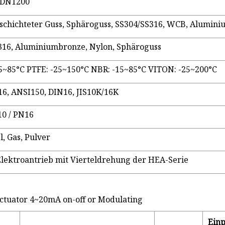
 DN1200
schichteter Guss, Sphäroguss, SS304/SS316, WCB, Alumini
316, Aluminiumbronze, Nylon, Sphäroguss
5~85°C PTFE: -25~150°C NBR: -15~85°C VITON: -25~200°C
6, ANSI150, DIN16, JIS10K/16K
10 / PN16
l, Gas, Pulver
Elektroantrieb mit Vierteldrehung der HEA-Serie
Ein