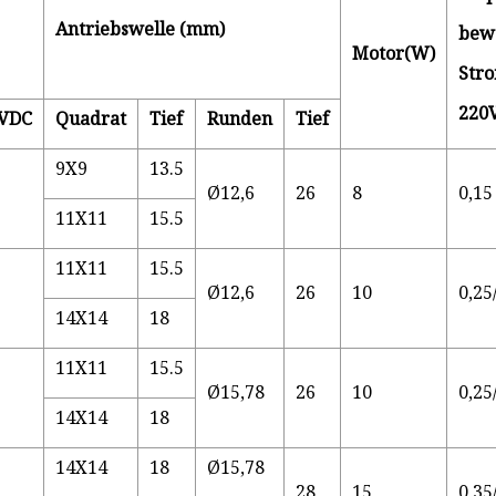
Antriebswelle (mm)
bew
Motor(W)
Stro
220
4VDC
Quadrat
Tief
Runden
Tief
9X9
13.5
Ø12,6
26
8
0,15
11X11
15.5
11X11
15.5
Ø12,6
26
10
0,25
14X14
18
11X11
15.5
Ø15,78
26
10
0,25
14X14
18
14X14
18
Ø15,78
28
15
0,35