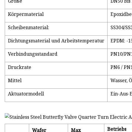
Größe
DN50 bis
Körpermaterial
Epoxidbe
Scheibenmaterial:
SS304/SS
Dichtungsmaterial und Arbeitstemperatur
EPDM: -1
Verbindungsstandard
PN10/PN1
Druckrate
PN6 / PN
Mittel
Wasser, Ö
Aktuatormodell
Ein-Aus-
Betriebs
Wafer
Max