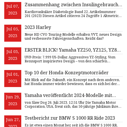
Zusammenhang zwischen Insulingebrauch
Jul 07,
und LV-Remodellierung und klinischen
Kardiovaskuläre Diabetologie Band 22, Artikelnummer:
2023
Ergebnissen bei Diabetikern mit
201 (2023) Diesen Artikel zitieren 24 Zugriffe 1 Altmetric
Metrics
Herzinsuffizienz und reduzierter
Ejektionsfraktion: beurteilt durch Herz-MRT
2023 Harley
Jul 05,
Neue HD CVO Touring-Modelle erhalten VVT, neues Design
2023
und verbesserte Fahreigenschaften. Reicht das?
ERSTER BLICK! Yamaha YZ250, YZ125, YZ85
Jul 03,
und YZ65 ZWEI
UVP-Preis: 7.999 US-Dollar. Aggressives YZ-Styling. Vom
2023
Rennsport inspiriertes Design – von den scharfen
eingebetteten G
Top 10 der Honda-Konzeptmotorräder
Jul 01,
Mit Blick auf die Zukunft, ein Konzept nach dem anderen,
2023
hat Honda immer wieder bewiesen, dass es sich bei der
Motorrade
Yamaha veröffentlicht 2024-Modelle mit
Jun 29,
neuer Jubiläumseditionslackierung
von Slaw Dog 26. Juli 2023, 12:51 Uhr Die Yamaha Motor
2023
Corporation, USA, freut sich, das 50-jährige Jubiläum ihrer
legen
Testbericht zur BMW S 1000 RR Ride 2023
Jun 27,
Es ist etwa einen Monat her, seit ich die BMW S 1000 RR,
2023