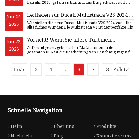
Baujahr 2023, gefahren bin, und das Ding schwebt noch
immer in
Leitfaden zur Ducati Multistrada V2S 2024 •
Jun 25,
Total Motorcycle
Wir stellen die neue Ducati Multistrada V2S 2024 vor… Ihr
2023
alltägliches Wunder. Die Multistrada V2 ist der perfekte Ein
Vorsicht! Wenn Sie ältere Turbinen
Jun 23,
nachrüsten, rüsten Sie die Gasregelventile
Aufgrund gesetzgeberischer Maßnahmen in den
2023
auf
gesamten USA ist die Beschaffung von Genehmigungen für
erdgasbetriebene Gre
Erste
3
4
5
6
7
8
Zuletzt
Schnelle Navigation
Heim
Über uns
Produkte
Nachricht
Blog
Kontaktiere uns