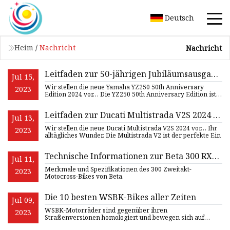
Deutsch
Heim
/
Nachricht
Nachricht
Leitfaden zur 50-jährigen Jubiläumsausgabe
Jul 15,
der Yamaha YZ250 2024 • Total Motorcycle
Wir stellen die neue Yamaha YZ250 50th Anniversary
2023
Edition 2024 vor… Die YZ250 50th Anniversary Edition ist
ein moderner
Leitfaden zur Ducati Multistrada V2S 2024 •
Jul 13,
Total Motorcycle
Wir stellen die neue Ducati Multistrada V2S 2024 vor… Ihr
2023
alltägliches Wunder. Die Multistrada V2 ist der perfekte Ein
Technische Informationen zur Beta 300 RX
Jul 11,
2023
Merkmale und Spezifikationen des 300 Zweitakt-
2023
Motocross-Bikes von Beta.
Die 10 besten WSBK-Bikes aller Zeiten
Jul 09,
WSBK-Motorräder sind gegenüber ihren
2023
Straßenversionen homologiert und bewegen sich auf
einem ganz anderen Niveau. Dorna